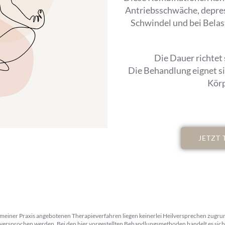
Antriebsschwäche, depres
Schwindel und bei Bela
Die Dauer richtet
Die Behandlung eignet si
Körp
JETZT
meiner Praxis angebotenen Therapieverfahren liegen keinerlei Heilversprechen zugru
 versprochen werden. Bei den hier vorgestellten Behandlungsmethoden handelt es sich 