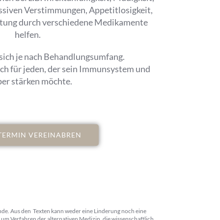
siven Verstimmungen, Appetitlosigkeit,
stung durch verschiedene Medikamente
helfen.
 sich je nach Behandlungsumfang.
ch für jeden, der sein Immunsystem und
er stärken möchte.
 TERMIN VEREINABREN
nde. Aus den Texten kann weder eine Linderung noch eine
um Verfahren der alternativen Medizin, die wissenschaftlich